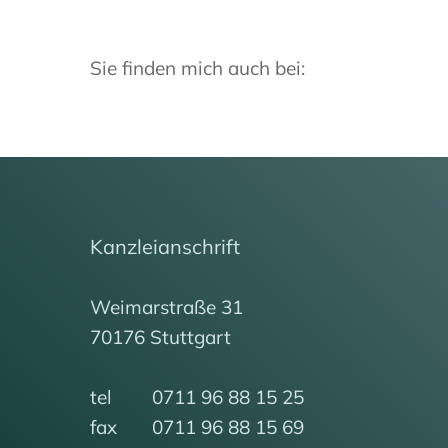
Sie finden
mich
auch bei:
Kanzleianschrift
Weimarstraße 31
70176 Stuttgart
tel 0711 96 88 15 25
fax 0711 96 88 15 69